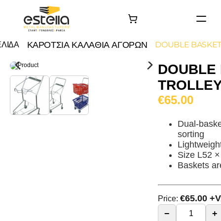
ΑΡΧΙΚΗ
ΚΑΡΟΤΣΙΑ ΚΑΛΑΘΙΑ ΑΓΟΡΩΝ
ΕΛΙΔΑ
DOUBLE BASKET
ΠΡΟΙΟΝΤΑ
DOUBLE
ΤΑ ΕΡΓΑ ΜΑΣ
TROLLE
Σχετικά με εμάς
€65.00
Επικοινωνία
Dual-basket
sorting
Lightweigh
Size L52 
Baskets ar
€
65.00
+V
Price:
−
+