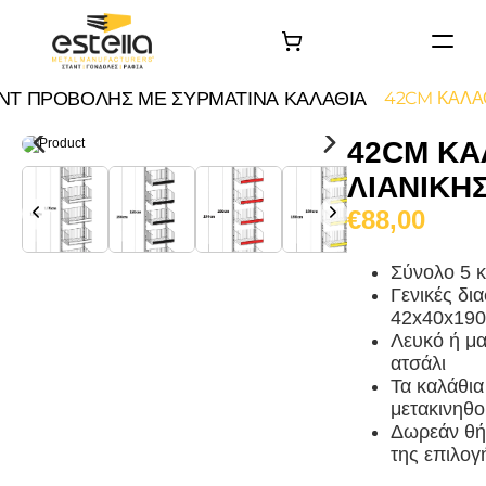
ΑΡΧΙΚΗ
ΝΤ ΠΡΟΒΟΛΗΣ ΜΕ ΣΥΡΜΑΤΙΝΑ ΚΑΛΑΘΙΑ
42CM ΚΑΛΑ
ΠΡΟΙΟΝΤΑ
42CM ΚΑ
ΤΑ ΕΡΓΑ ΜΑΣ
ΛΙΑΝΙΚΗ
Σχετικά με εμάς
€88,00
Επικοινωνία
Σύνολο 5 κ
Γενικές δια
42x40x190
Λευκό ή μ
ατσάλι
Τα καλάθι
μετακινηθ
Δωρεάν θή
της επιλογ