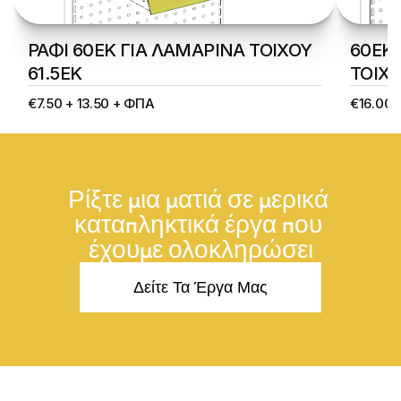
ΡΑΦΙ 60ΕΚ ΓΙΑ ΛΑΜΑΡΙΝΑ ΤΟΙΧΟΥ 
60ΕΚ 
61.5ΕΚ
ΤΟΙΧΟ
€7.50 + 13.50 + ΦΠΑ
€16.00 
Ρίξτε μια ματιά σε μερικά 
καταπληκτικά έργα που 
έχουμε ολοκληρώσει
Δείτε Τα Έργα Μας