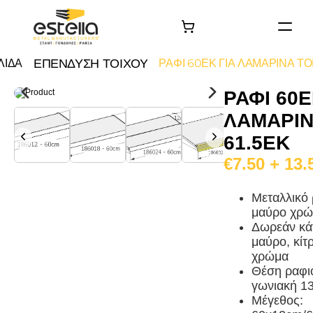
ΑΡΧΙΚΗ
ΕΠΕΝΔΥΣΗ ΤΟΙΧΟΥ
ΛΙΔΑ
ΡΑΦΙ 60ΕΚ ΓΙΑ ΛΑΜΑΡΙΝΑ ΤΟ
ΠΡΟΙΟΝΤΑ
ΡΑΦΙ 60Ε
ΤΑ ΕΡΓΑ ΜΑΣ
ΛΑΜΑΡΙΝ
Σχετικά με εμάς
61.5ΕΚ
Επικοινωνία
€7.50 + 13.
Μεταλλικό 
μαύρο χρ
Δωρεάν κάτ
μαύρο, κίτ
χρώμα
Θέση ραφιο
γωνιακή 1
Μέγεθος: