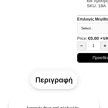
και προσβα
SKU: 18A
Επιλογές Μεγέθ
€
0.00
+V
Price:
−
+
Προσθέσ
Περιγραφή