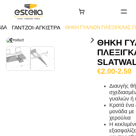
ΑΡΧΙΚΗ
ΓΑΝΤΖΟΙ-ΑΓΚΙΣΤΡΑ
ΙΔΑ
ΘΗΚΗ ΓΥΑΛΙΩΝ ΠΛΕΞΙΓΚΛΑΣ Γ
ΠΡΟΙΟΝΤΑ
ΘΗΚΗ ΓΥ
ΤΑ ΕΡΓΑ ΜΑΣ
ΠΛΕΞΙΓΚ
Σχετικά με εμάς
SLATWA
Επικοινωνία
€2.00-2.50
Διαυγής θή
σχεδιασμέν
γυαλιών ή 
Κρατά ένα 
μονάδα με
χερούλια
Η κεκλιμέν
εξασφαλίζε