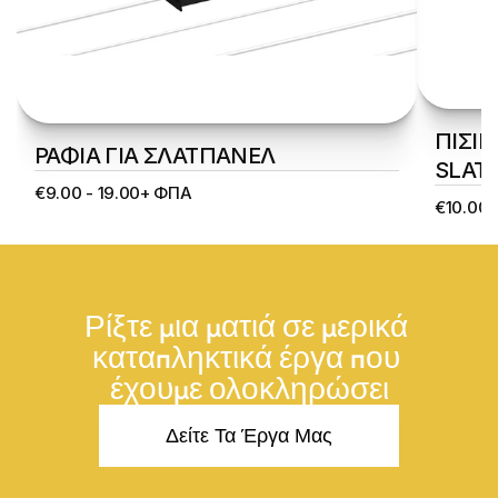
ΠΙΣΙΝ
ΡΑΦΙΑ ΓΙΑ ΣΛΑΤΠΑΝΕΛ 
SLATW
€9.00 - 19.00+ ΦΠΑ
€10.00
Ρίξτε μια ματιά σε μερικά 
καταπληκτικά έργα που 
έχουμε ολοκληρώσει
Δείτε Τα Έργα Μας