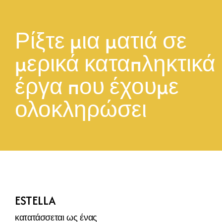
Ρίξτε μια ματιά σε 
μερικά καταπληκτικά 
έργα που έχουμε 
ολοκληρώσει
ESTELLA
κατατάσσεται ως ένας 