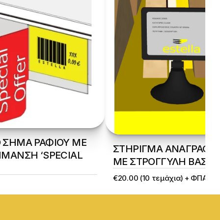
ΣΗΜΑ ΡΑΦΙΟΥ ΜΕ 
ΣΤΗΡΙΓΜΑ ΑΝΑΓΡΑΦΗΣ
ΜΑΝΣΗ ‘SPECIAL 
ΜΕ ΣΤΡΟΓΓΥΛΗ ΒΑΣΗ
€20.00 (10 τεμάχια) + ΦΠΑ